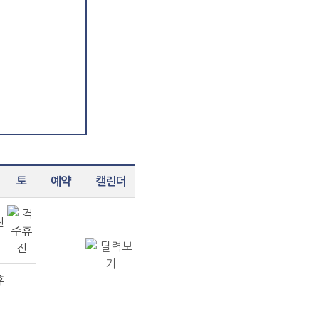
토
예약
캘린더