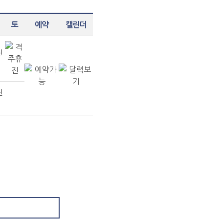
토
예약
캘린더