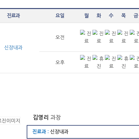
진료과
요일
월
화
수
목
금
오전
신장내과
오후
김영리
과장
진료과 :
신장내과