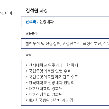
김석원
과장
진료과 :
신장내과
전문분야
혈액투석 및 신장질환, 만성신부전, 급성신부전, 신
약력
* 연세대학교 원주의과대학 학사
* 국립중앙의료원 인턴 수료
* 국립중앙의료원 레지던트 수료
* 단국대학교 신장내과 전임의
* 대한내과학회 정회원
* 대한신장학회 정회원
* 現) 한국병원 신장내과 과장