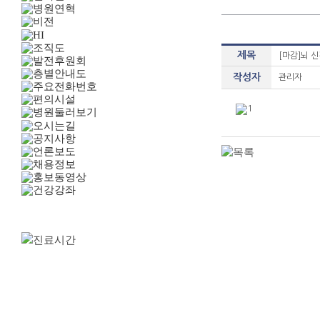
제목
[마감]뇌 
작성자
관리자