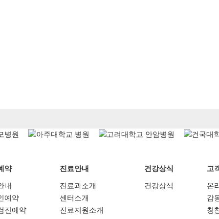
예약
진료안내
건강상식
고
안내
진료과소개
건강상식
온
인예약
센터소개
감
검진예약
진료지원소개
칭