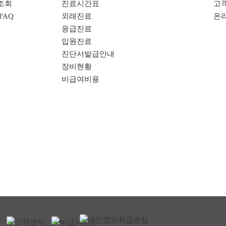
조회
진료시간표
고
FAQ
외래진료
온
응급진료
입원진료
진단서발급안내
장비현황
비급여비용