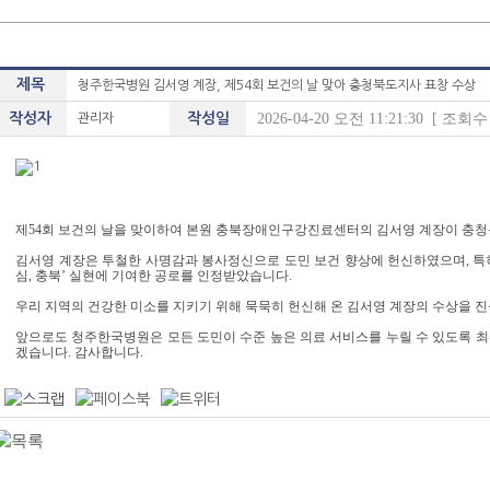
제목
청주한국병원 김서영 계장, 제54회 보건의 날 맞아 충청북도지사 표창 수상
작성자
작성일
2026-04-20 오전 11:21:30 [ 조회수 :
관리자
제
54
회 보건의 날을 맞이하여 본원 충북장애인구강진료센터의 김서영 계장이 충
김서영 계장은 투철한 사명감과 봉사정신으로 도민 보건 향상에 헌신하였으며
,
특
심
,
충북
’
실현에 기여한 공로를 인정받았습니다
.
우리 지역의 건강한 미소를 지키기 위해 묵묵히 헌신해 온 김서영 계장의 수상을
앞으로도 청주한국병원은 모든 도민이 수준 높은 의료 서비스를 누릴 수 있도록 
겠습니다
.
감사합니다
.