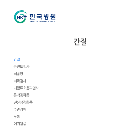
신경과
간질
소개
클리닉
간질
근전도검사
뇌종양
뇌파검사
뇌혈류초음파검사
동맥경화증
전신성경화증
수면장애
두통
어지럼증