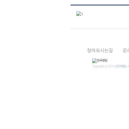
진료상담
의료진
진료시간표
찾아오시는길
온
Copyright (c) 2016
한국병원.
A