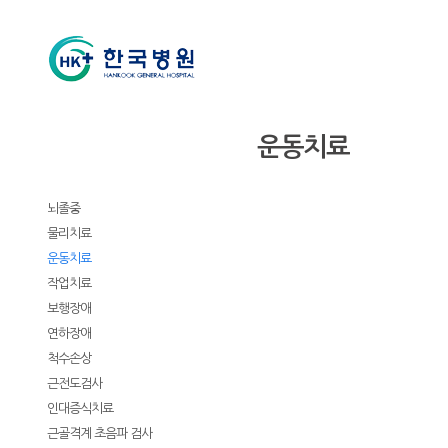
재활의학과
운동치료
소개
클리닉
뇌졸중
물리치료
운동치료
작업치료
보행장애
연하장애
척수손상
근전도검사
인대증식치료
근골격계 초음파 검사